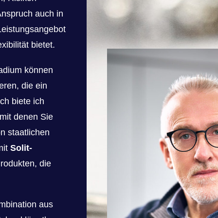
Anspruch auch in
 Leistungsangebot
bilität bietet.
ladium können
ieren, die ein
ch biete ich
mit denen Sie
n staatlichen
mit
Solit-
rodukten, die
mbination aus