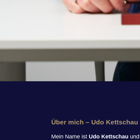
Über mich – Udo Kettschau
Mein Name ist
Udo Kettschau
und 